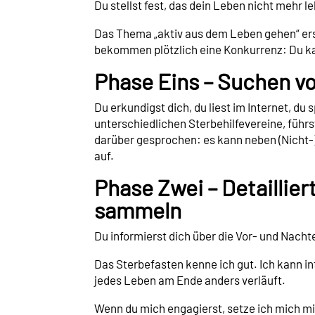
Du stellst fest, das dein Leben nicht mehr l
Das Thema „aktiv aus dem Leben gehen“ ersc
bekommen plötzlich eine Konkurrenz: Du ka
Phase Eins – Suchen vo
Du erkundigst dich, du liest im Internet, du 
unterschiedlichen Sterbehilfevereine, führ
darüber gesprochen: es kann neben (Nicht
auf.
Phase Zwei – Detaillie
sammeln
Du informierst dich über die Vor- und Nach
Das Sterbefasten kenne ich gut. Ich kann i
jedes Leben am Ende anders verläuft.
Wenn du mich engagierst, setze ich mich mit 