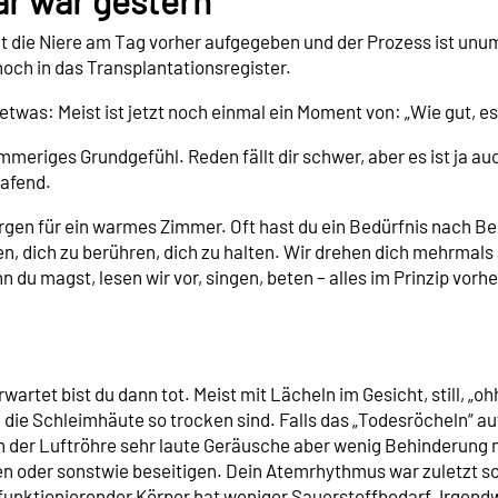
r war gestern
hat die Niere am Tag vorher aufgegeben und der Prozess ist u
och in das Transplantationsregister.
was: Meist ist jetzt noch einmal ein Moment von: „Wie gut, es 
mmeriges Grundgefühl. Reden fällt dir schwer, aber es ist ja auc
lafend.
rgen für ein warmes Zimmer. Oft hast du ein Bedürfnis nach Ber
ffen, dich zu berühren, dich zu halten. Wir drehen dich mehrmal
 du magst, lesen wir vor, singen, beten – alles im Prinzip vorh
rtet bist du dann tot. Meist mit Lächeln im Gesicht, still, „ohh
ie Schleimhäute so trocken sind. Falls das „Todesröcheln“ auft
in der Luftröhre sehr laute Geräusche aber wenig Behinderung m
en oder sonstwie beseitigen. Dein Atemrhythmus war zuletzt s
funktionierender Körper hat weniger Sauerstoffbedarf. Irgendw