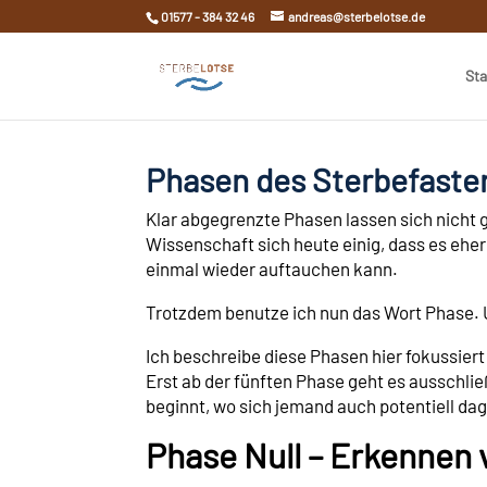
01577 - 384 32 46
andreas@sterbelotse.de
Sta
Phasen des Sterbefaste
Klar abgegrenzte Phasen lassen sich nicht 
Wissenschaft sich heute einig, dass es e
einmal wieder auftauchen kann.
Trotzdem benutze ich nun das Wort Phase. U
Ich beschreibe diese Phasen hier fokussier
Erst ab der fünften Phase geht es ausschl
beginnt, wo sich jemand auch potentiell da
Phase Null – Erkennen 