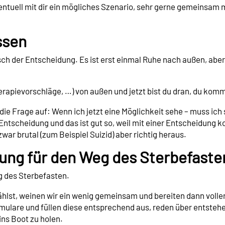
ventuell mit dir ein mögliches Szenario, sehr gerne gemeinsa
ssen
sch der Entscheidung. Es ist erst einmal Ruhe nach außen, aber 
rapievorschläge, …) von außen und jetzt bist du dran, du komm
die Frage auf: Wenn ich jetzt eine Möglichkeit sehe – muss ich 
ntscheidung und das ist gut so, weil mit einer Entscheidung ko
 zwar brutal (zum Beispiel Suizid) aber richtig heraus.
dung für den Weg des Sterbefaste
g des Sterbefasten.
lst, weinen wir ein wenig gemeinsam und bereiten dann voller 
lare und füllen diese entsprechend aus, reden über entstehe
ins Boot zu holen.