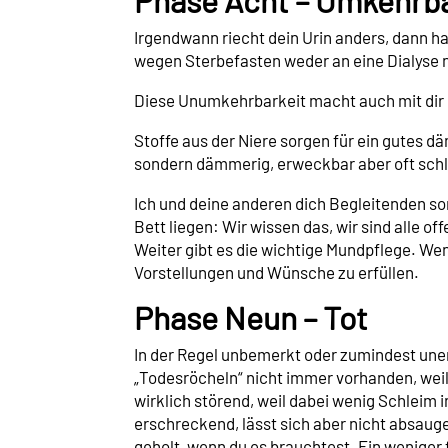
Phase Acht – Umkehrba
Irgendwann riecht dein Urin anders, dann 
wegen Sterbefasten weder an eine Dialyse n
Diese Unumkehrbarkeit macht auch mit dir et
Stoffe aus der Niere sorgen für ein gutes dä
sondern dämmerig, erweckbar aber oft sch
Ich und deine anderen dich Begleitenden so
Bett liegen: Wir wissen das, wir sind alle o
Weiter gibt es die wichtige Mundpflege. Wenn
Vorstellungen und Wünsche zu erfüllen.
Phase Neun – Tot
In der Regel unbemerkt oder zumindest unerwa
„Todesröcheln“ nicht immer vorhanden, weil d
wirklich störend, weil dabei wenig Schleim 
erschreckend, lässt sich aber nicht absaug
geholt, wenn du es brauchtest. Ein weniger 