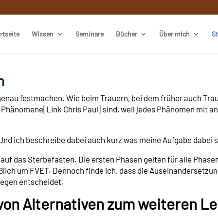
rtseite
Wissen
Seminare
Bücher
Über mich
St
n
genau festmachen. Wie beim Trauern, bei dem früher auch Traue
her Phänomene[Link Chris Paul] sind, weil jedes Phänomen m
nd ich beschreibe dabei auch kurz was meine Aufgabe dabei se
t auf das Sterbefasten. Die ersten Phasen gelten für alle Phas
ießlich um FVET. Dennoch finde ich, dass die Auseinandersetz
gegen entscheidet.
von Alternativen zum weiteren L